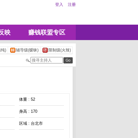
登入
注册
反映
赚钱联盟专区
纯)
辅导级(暧昧)
限制级(火辣)
体重 : 52
身高 : 170
区域 : 台北市