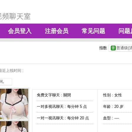
会员登入
注册会员
常见问题
问题
指数
普通级(清
最近上线时间 :
礼
免费文字聊天 :
關閉
性别 : 女性
一对多视讯聊天 :
每分钟 5 点
年龄 : 20 岁
一对一视讯聊天 :
每分钟 20 点
血型 : ----