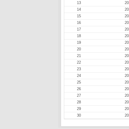
13
20
14
20
15
20
16
20
17
20
18
20
19
20
20
20
21
20
22
20
23
20
24
20
25
20
26
20
27
20
28
20
29
20
30
20