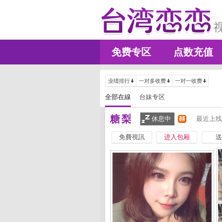
免费专区
点数充值
业绩排行
一对多收费
一对一收费
全部在線
台妹专区
糖梨
休息中
最近上线
免費視訊
进入包厢
送