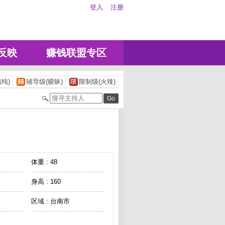
登入
注册
反映
赚钱联盟专区
纯)
辅导级(暧昧)
限制级(火辣)
体重 : 48
身高 : 160
区域 : 台南市